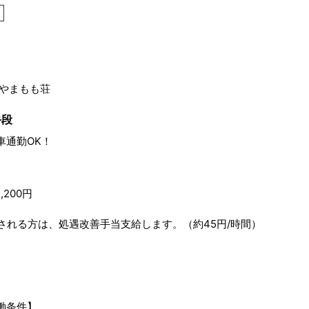
 やまもも荘
手段
車通勤OK！
,200円
される方は、処遇改善手当支給します。（約45円/時間）
働条件】