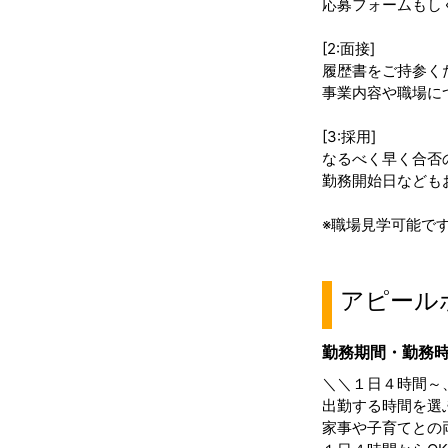
応募フォームもし
[2:面接]
履歴書をご持参く
事業内容や職場に
[3:採用]
なるべく早く合否
勤務開始日なども
※職場見学可能で
アピール
勤務期間・勤務
＼＼１日４時間～
出勤する時間を選
家事や子育てとの